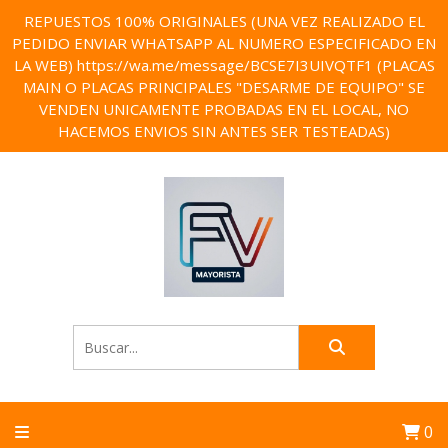
REPUESTOS 100% ORIGINALES (UNA VEZ REALIZADO EL
PEDIDO ENVIAR WHATSAPP AL NUMERO ESPECIFICADO EN
LA WEB) https://wa.me/message/BCSE7I3UIVQTF1 (PLACAS
MAIN O PLACAS PRINCIPALES "DESARME DE EQUIPO" SE
VENDEN UNICAMENTE PROBADAS EN EL LOCAL, NO
HACEMOS ENVIOS SIN ANTES SER TESTEADAS)
0