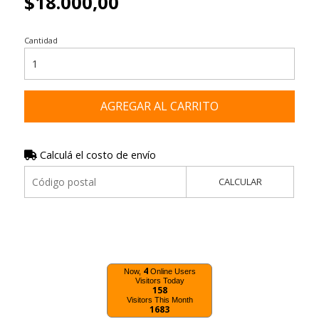
$18.000,00
Cantidad
AGREGAR AL CARRITO
Calculá el costo de envío
CALCULAR
4
Now,
Online Users
Visitors Today
158
Visitors This Month
1683