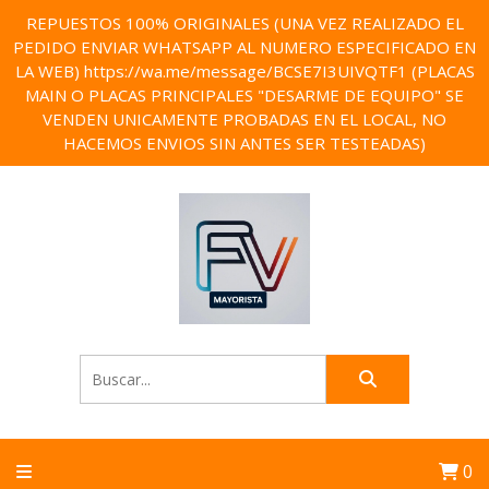
REPUESTOS 100% ORIGINALES (UNA VEZ REALIZADO EL
PEDIDO ENVIAR WHATSAPP AL NUMERO ESPECIFICADO EN
LA WEB) https://wa.me/message/BCSE7I3UIVQTF1 (PLACAS
MAIN O PLACAS PRINCIPALES "DESARME DE EQUIPO" SE
VENDEN UNICAMENTE PROBADAS EN EL LOCAL, NO
HACEMOS ENVIOS SIN ANTES SER TESTEADAS)
0