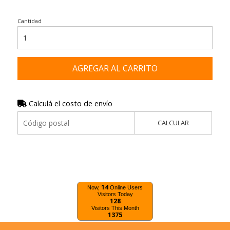
Cantidad
AGREGAR AL CARRITO
Calculá el costo de envío
CALCULAR
14
Now,
Online Users
Visitors Today
128
Visitors This Month
1375