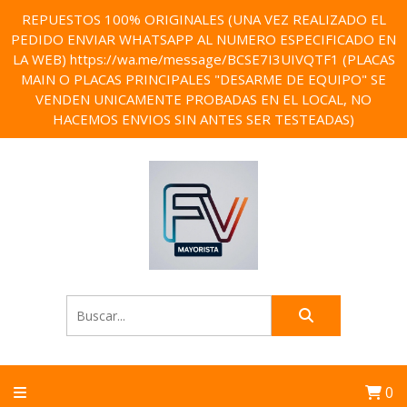
REPUESTOS 100% ORIGINALES (UNA VEZ REALIZADO EL
PEDIDO ENVIAR WHATSAPP AL NUMERO ESPECIFICADO EN
LA WEB) https://wa.me/message/BCSE7I3UIVQTF1 (PLACAS
MAIN O PLACAS PRINCIPALES "DESARME DE EQUIPO" SE
VENDEN UNICAMENTE PROBADAS EN EL LOCAL, NO
HACEMOS ENVIOS SIN ANTES SER TESTEADAS)
0