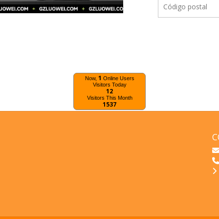
1
Now,
Online Users
Visitors Today
12
Visitors This Month
1537
C