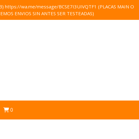
 https://wa.me/message/BCSE7I3UIVQTF1 (PLACAS MAIN O
EMOS ENVIOS SIN ANTES SER TESTEADAS)
0