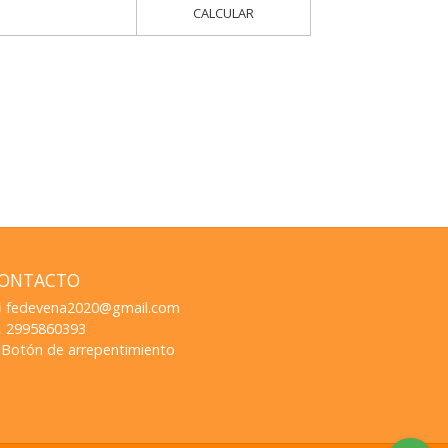
CALCULAR
ONTACTO
fedevena2020@gmail.com
2995860393
Botón de arrepentimiento