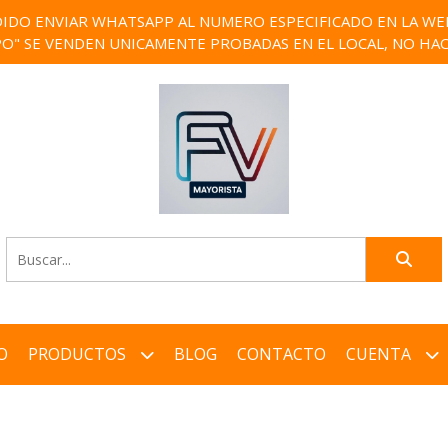
IDO ENVIAR WHATSAPP AL NUMERO ESPECIFICADO EN LA WEB)
PO" SE VENDEN UNICAMENTE PROBADAS EN EL LOCAL, NO HAC
O
PRODUCTOS
BLOG
CONTACTO
CUENTA