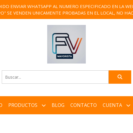
IDO ENVIAR WHATSAPP AL NUMERO ESPECIFICADO EN LA WEB)
PO" SE VENDEN UNICAMENTE PROBADAS EN EL LOCAL, NO HAC
O
PRODUCTOS
BLOG
CONTACTO
CUENTA