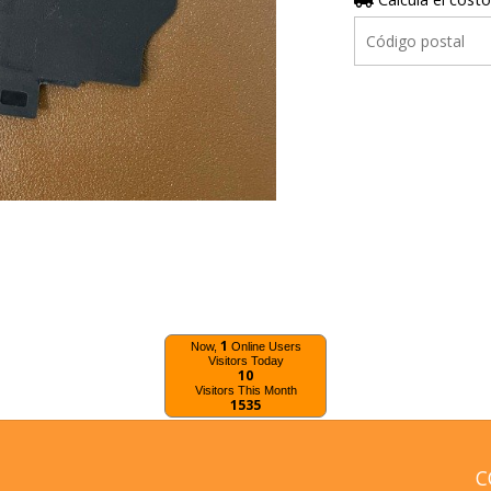
1
Now,
Online Users
Visitors Today
10
Visitors This Month
1535
C