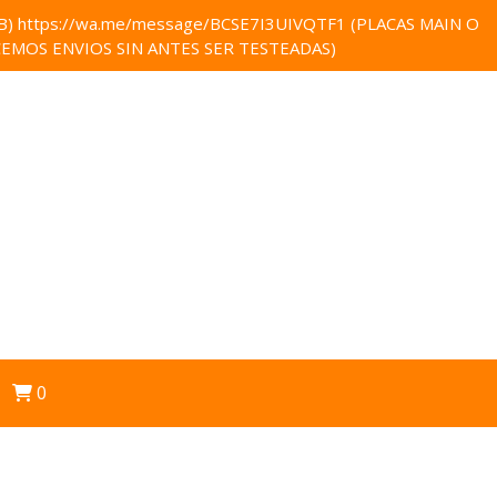
 https://wa.me/message/BCSE7I3UIVQTF1 (PLACAS MAIN O
EMOS ENVIOS SIN ANTES SER TESTEADAS)
0