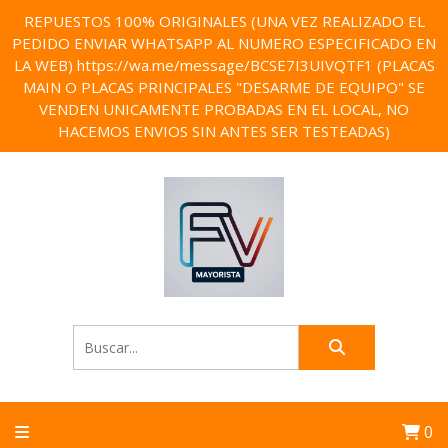
REPUESTOS 100% ORIGINALES (UNA VEZ REALIZADO EL
PEDIDO ENVIAR WHATSAPP AL NUMERO ESPECIFICADO EN
LA WEB) https://wa.me/message/BCSE7I3UIVQTF1 (PLACAS
MAIN O PLACAS PRINCIPALES "DESARME DE EQUIPO" SE
VENDEN UNICAMENTE PROBADAS EN EL LOCAL, NO
HACEMOS ENVIOS SIN ANTES SER TESTEADAS)
0