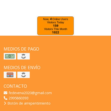
4
Now,
Online Users
Visitors Today
159
Visitors This Month
1022
MEDIOS DE PAGO
MEDIOS DE ENVÍO
CONTACTO
fedevena2020@gmail.com
2995860393
Botón de arrepentimiento