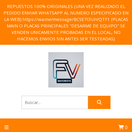
REPUESTOS 100% ORIGINALES (UNA VEZ REALIZADO EL
PEDIDO ENVIAR WHATSAPP AL NUMERO ESPECIFICADO EN
LA WEB) https://wa.me/message/BCSE7I3UIVQTF1 (PLACAS
MAIN O PLACAS PRINCIPALES "DESARME DE EQUIPO" SE
VENDEN UNICAMENTE PROBADAS EN EL LOCAL, NO
HACEMOS ENVIOS SIN ANTES SER TESTEADAS)
0