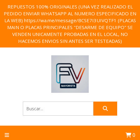
REPUESTOS 100% ORIGINALES (UNA VEZ REALIZADO EL
PEDIDO ENVIAR WHATSAPP AL NUMERO ESPECIFICADO EN
LA WEB) https://wa.me/message/BCSE7I3UIVQTF1 (PLACAS
MAIN O PLACAS PRINCIPALES "DESARME DE EQUIPO" SE
VENDEN UNICAMENTE PROBADAS EN EL LOCAL, NO
HACEMOS ENVIOS SIN ANTES SER TESTEADAS)
0