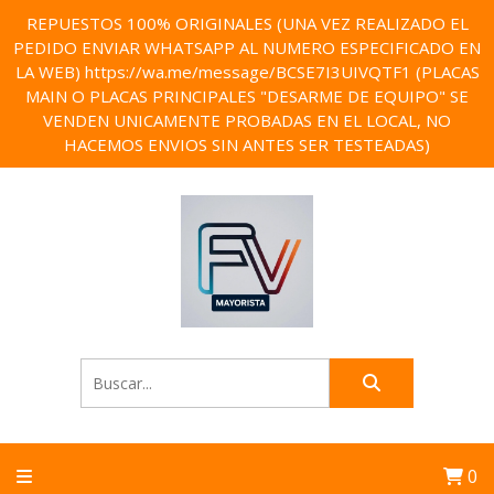
REPUESTOS 100% ORIGINALES (UNA VEZ REALIZADO EL
PEDIDO ENVIAR WHATSAPP AL NUMERO ESPECIFICADO EN
LA WEB) https://wa.me/message/BCSE7I3UIVQTF1 (PLACAS
MAIN O PLACAS PRINCIPALES "DESARME DE EQUIPO" SE
VENDEN UNICAMENTE PROBADAS EN EL LOCAL, NO
HACEMOS ENVIOS SIN ANTES SER TESTEADAS)
0