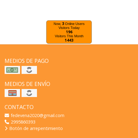
3
Now,
Online Users
Visitors Today
196
Visitors This Month
1443
MEDIOS DE PAGO
MEDIOS DE ENVÍO
CONTACTO
fedevena2020@gmail.com
2995860393
Botón de arrepentimiento