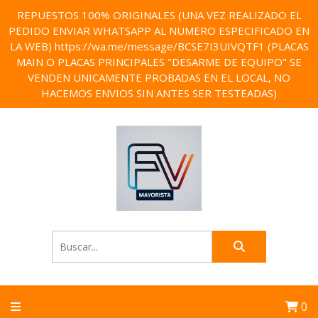
REPUESTOS 100% ORIGINALES (UNA VEZ REALIZADO EL
PEDIDO ENVIAR WHATSAPP AL NUMERO ESPECIFICADO EN
LA WEB) https://wa.me/message/BCSE7I3UIVQTF1 (PLACAS
MAIN O PLACAS PRINCIPALES "DESARME DE EQUIPO" SE
VENDEN UNICAMENTE PROBADAS EN EL LOCAL, NO
HACEMOS ENVIOS SIN ANTES SER TESTEADAS)
0