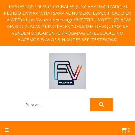
REPUESTOS 100% ORIGINALES (UNA VEZ REALIZADO EL
PEDIDO ENVIAR WHATSAPP AL NUMERO ESPECIFICADO EN
LA WEB) https://wa.me/message/BCSE7I3UIVQTF1 (PLACAS
MAIN O PLACAS PRINCIPALES "DESARME DE EQUIPO" SE
VENDEN UNICAMENTE PROBADAS EN EL LOCAL, NO
HACEMOS ENVIOS SIN ANTES SER TESTEADAS)
0