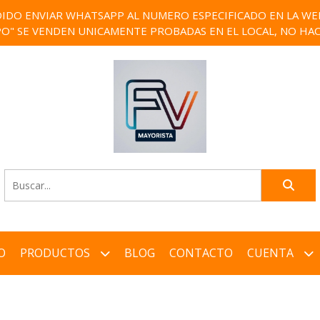
IDO ENVIAR WHATSAPP AL NUMERO ESPECIFICADO EN LA WEB)
PO" SE VENDEN UNICAMENTE PROBADAS EN EL LOCAL, NO HAC
O
PRODUCTOS
BLOG
CONTACTO
CUENTA