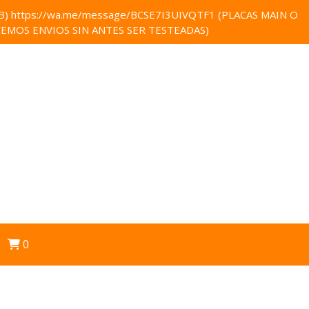
 https://wa.me/message/BCSE7I3UIVQTF1 (PLACAS MAIN O
EMOS ENVIOS SIN ANTES SER TESTEADAS)
0