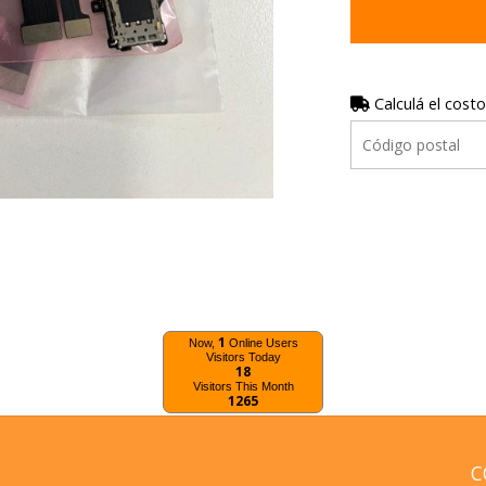
Calculá el costo
1
Now,
Online Users
Visitors Today
18
Visitors This Month
1265
C