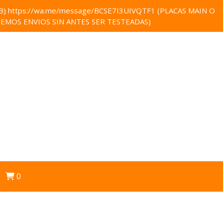
 https://wa.me/message/BCSE7I3UIVQTF1 (PLACAS MAIN O
EMOS ENVIOS SIN ANTES SER TESTEADAS)
0