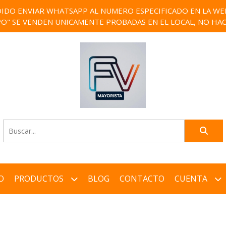
IDO ENVIAR WHATSAPP AL NUMERO ESPECIFICADO EN LA WEB)
PO" SE VENDEN UNICAMENTE PROBADAS EN EL LOCAL, NO HAC
O
PRODUCTOS
BLOG
CONTACTO
CUENTA