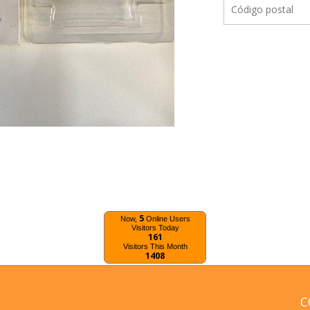
5
Now,
Online Users
Visitors Today
161
Visitors This Month
1408
C