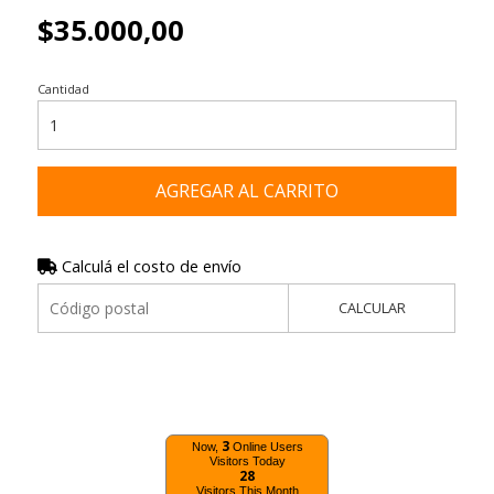
$35.000,00
Cantidad
AGREGAR AL CARRITO
Calculá el costo de envío
CALCULAR
3
Now,
Online Users
Visitors Today
28
Visitors This Month