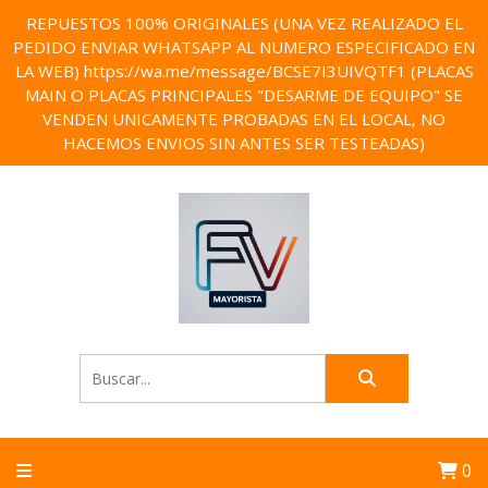
REPUESTOS 100% ORIGINALES (UNA VEZ REALIZADO EL
PEDIDO ENVIAR WHATSAPP AL NUMERO ESPECIFICADO EN
LA WEB) https://wa.me/message/BCSE7I3UIVQTF1 (PLACAS
MAIN O PLACAS PRINCIPALES "DESARME DE EQUIPO" SE
VENDEN UNICAMENTE PROBADAS EN EL LOCAL, NO
HACEMOS ENVIOS SIN ANTES SER TESTEADAS)
0