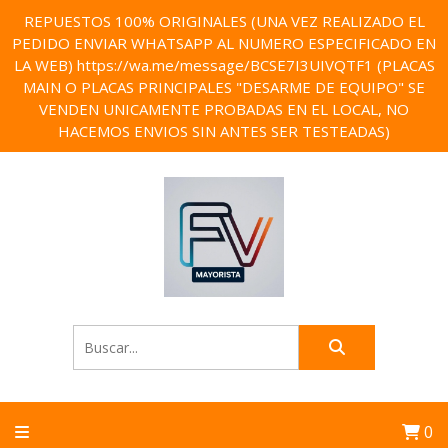
REPUESTOS 100% ORIGINALES (UNA VEZ REALIZADO EL
PEDIDO ENVIAR WHATSAPP AL NUMERO ESPECIFICADO EN
LA WEB) https://wa.me/message/BCSE7I3UIVQTF1 (PLACAS
MAIN O PLACAS PRINCIPALES "DESARME DE EQUIPO" SE
VENDEN UNICAMENTE PROBADAS EN EL LOCAL, NO
HACEMOS ENVIOS SIN ANTES SER TESTEADAS)
0