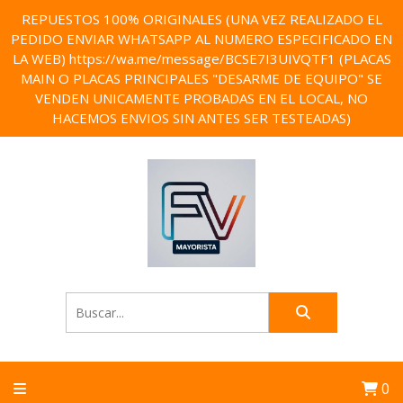
REPUESTOS 100% ORIGINALES (UNA VEZ REALIZADO EL
PEDIDO ENVIAR WHATSAPP AL NUMERO ESPECIFICADO EN
LA WEB) https://wa.me/message/BCSE7I3UIVQTF1 (PLACAS
MAIN O PLACAS PRINCIPALES "DESARME DE EQUIPO" SE
VENDEN UNICAMENTE PROBADAS EN EL LOCAL, NO
HACEMOS ENVIOS SIN ANTES SER TESTEADAS)
0