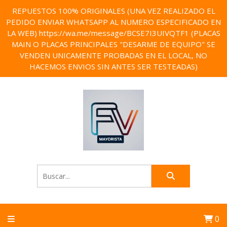
REPUESTOS 100% ORIGINALES (UNA VEZ REALIZADO EL
PEDIDO ENVIAR WHATSAPP AL NUMERO ESPECIFICADO EN
LA WEB) https://wa.me/message/BCSE7I3UIVQTF1 (PLACAS
MAIN O PLACAS PRINCIPALES "DESARME DE EQUIPO" SE
VENDEN UNICAMENTE PROBADAS EN EL LOCAL, NO
HACEMOS ENVIOS SIN ANTES SER TESTEADAS)
0