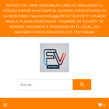
REPUESTOS 100% ORIGINALES (UNA VEZ REALIZADO EL
PEDIDO ENVIAR WHATSAPP AL NUMERO ESPECIFICADO EN
LA WEB) https://wa.me/message/BCSE7I3UIVQTF1 (PLACAS
MAIN O PLACAS PRINCIPALES "DESARME DE EQUIPO" SE
VENDEN UNICAMENTE PROBADAS EN EL LOCAL, NO
HACEMOS ENVIOS SIN ANTES SER TESTEADAS)
0