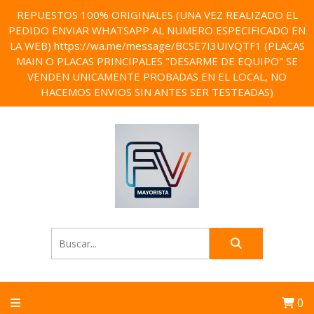
REPUESTOS 100% ORIGINALES (UNA VEZ REALIZADO EL
PEDIDO ENVIAR WHATSAPP AL NUMERO ESPECIFICADO EN
LA WEB) https://wa.me/message/BCSE7I3UIVQTF1 (PLACAS
MAIN O PLACAS PRINCIPALES "DESARME DE EQUIPO" SE
VENDEN UNICAMENTE PROBADAS EN EL LOCAL, NO
HACEMOS ENVIOS SIN ANTES SER TESTEADAS)
0