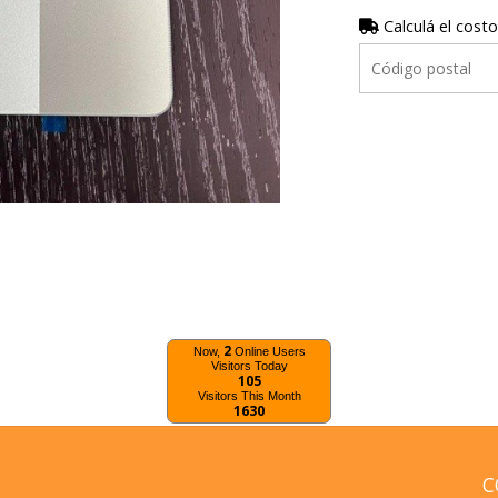
Calculá el costo
2
Now,
Online Users
Visitors Today
105
Visitors This Month
1630
C