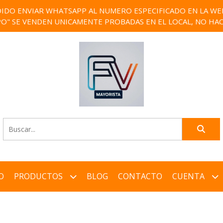
IDO ENVIAR WHATSAPP AL NUMERO ESPECIFICADO EN LA WEB)
PO" SE VENDEN UNICAMENTE PROBADAS EN EL LOCAL, NO HAC
O
PRODUCTOS
BLOG
CONTACTO
CUENTA