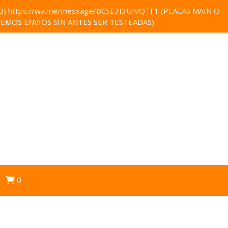
 https://wa.me/message/BCSE7I3UIVQTF1 (PLACAS MAIN O
EMOS ENVIOS SIN ANTES SER TESTEADAS)
0