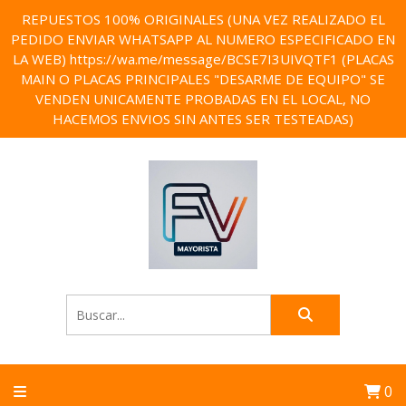
REPUESTOS 100% ORIGINALES (UNA VEZ REALIZADO EL
PEDIDO ENVIAR WHATSAPP AL NUMERO ESPECIFICADO EN
LA WEB) https://wa.me/message/BCSE7I3UIVQTF1 (PLACAS
MAIN O PLACAS PRINCIPALES "DESARME DE EQUIPO" SE
VENDEN UNICAMENTE PROBADAS EN EL LOCAL, NO
HACEMOS ENVIOS SIN ANTES SER TESTEADAS)
0