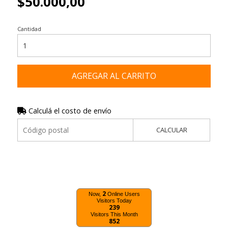
$50.000,00
Cantidad
AGREGAR AL CARRITO
Calculá el costo de envío
CALCULAR
2
Now,
Online Users
Visitors Today
239
Visitors This Month
852