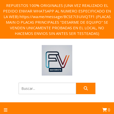
REPUESTOS 100% ORIGINALES (UNA VEZ REALIZADO EL
PEDIDO ENVIAR WHATSAPP AL NUMERO ESPECIFICADO EN
LA WEB) https://wa.me/message/BCSE7I3UIVQTF1 (PLACAS
MAIN O PLACAS PRINCIPALES "DESARME DE EQUIPO" SE
VENDEN UNICAMENTE PROBADAS EN EL LOCAL, NO
HACEMOS ENVIOS SIN ANTES SER TESTEADAS)
0