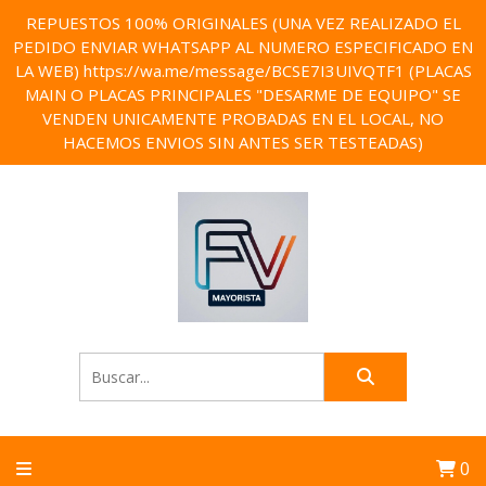
REPUESTOS 100% ORIGINALES (UNA VEZ REALIZADO EL
PEDIDO ENVIAR WHATSAPP AL NUMERO ESPECIFICADO EN
LA WEB) https://wa.me/message/BCSE7I3UIVQTF1 (PLACAS
MAIN O PLACAS PRINCIPALES "DESARME DE EQUIPO" SE
VENDEN UNICAMENTE PROBADAS EN EL LOCAL, NO
HACEMOS ENVIOS SIN ANTES SER TESTEADAS)
0