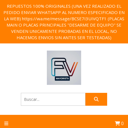
REPUESTOS 100% ORIGINALES (UNA VEZ REALIZADO EL
PEDIDO ENVIAR WHATSAPP AL NUMERO ESPECIFICADO EN
LA WEB) https://wa.me/message/BCSE7I3UIVQTF1 (PLACAS
MAIN O PLACAS PRINCIPALES "DESARME DE EQUIPO" SE
VENDEN UNICAMENTE PROBADAS EN EL LOCAL, NO
HACEMOS ENVIOS SIN ANTES SER TESTEADAS)
0