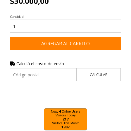
$30.000,00
Cantidad
AGREGAR AL CARRITO
Calculá el costo de envío
CALCULAR
4
Now,
Online Users
Visitors Today
217
Visitors This Month
1987