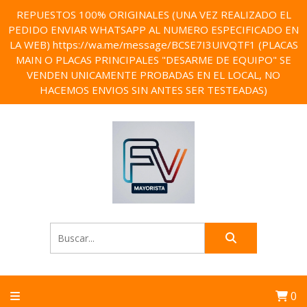
REPUESTOS 100% ORIGINALES (UNA VEZ REALIZADO EL
PEDIDO ENVIAR WHATSAPP AL NUMERO ESPECIFICADO EN
LA WEB) https://wa.me/message/BCSE7I3UIVQTF1 (PLACAS
MAIN O PLACAS PRINCIPALES "DESARME DE EQUIPO" SE
VENDEN UNICAMENTE PROBADAS EN EL LOCAL, NO
HACEMOS ENVIOS SIN ANTES SER TESTEADAS)
0