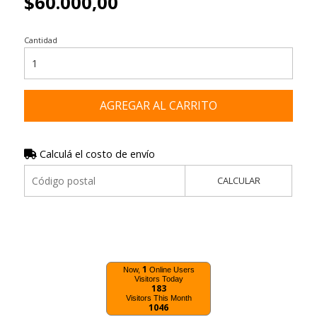
$60.000,00
Cantidad
AGREGAR AL CARRITO
Calculá el costo de envío
CALCULAR
1
Now,
Online Users
Visitors Today
183
Visitors This Month
1046