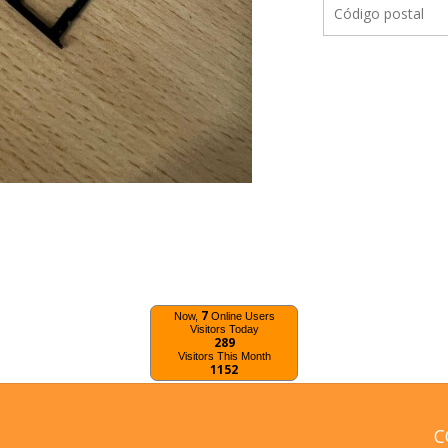
7
Now,
Online Users
Visitors Today
289
Visitors This Month
1152
C