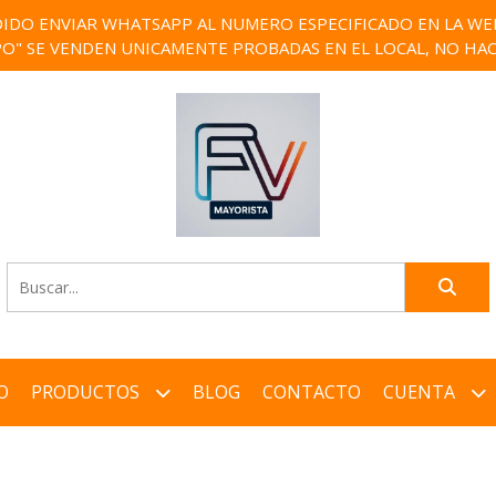
IDO ENVIAR WHATSAPP AL NUMERO ESPECIFICADO EN LA WEB)
PO" SE VENDEN UNICAMENTE PROBADAS EN EL LOCAL, NO HAC
O
PRODUCTOS
BLOG
CONTACTO
CUENTA