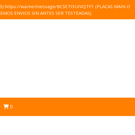
 https://wa.me/message/BCSE7I3UIVQTF1 (PLACAS MAIN O
EMOS ENVIOS SIN ANTES SER TESTEADAS)
0