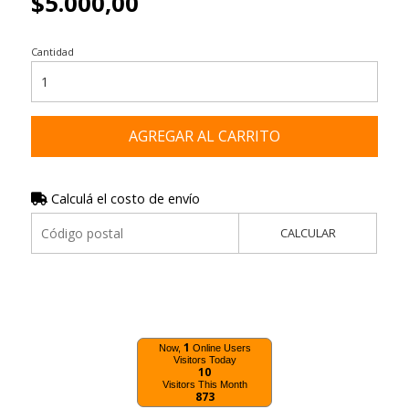
$5.000,00
Cantidad
AGREGAR AL CARRITO
Calculá el costo de envío
CALCULAR
1
Now,
Online Users
Visitors Today
10
Visitors This Month
873