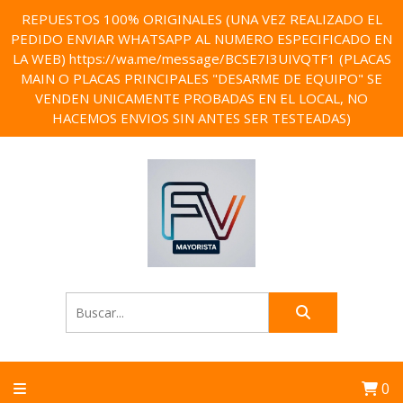
REPUESTOS 100% ORIGINALES (UNA VEZ REALIZADO EL
PEDIDO ENVIAR WHATSAPP AL NUMERO ESPECIFICADO EN
LA WEB) https://wa.me/message/BCSE7I3UIVQTF1 (PLACAS
MAIN O PLACAS PRINCIPALES "DESARME DE EQUIPO" SE
VENDEN UNICAMENTE PROBADAS EN EL LOCAL, NO
HACEMOS ENVIOS SIN ANTES SER TESTEADAS)
0